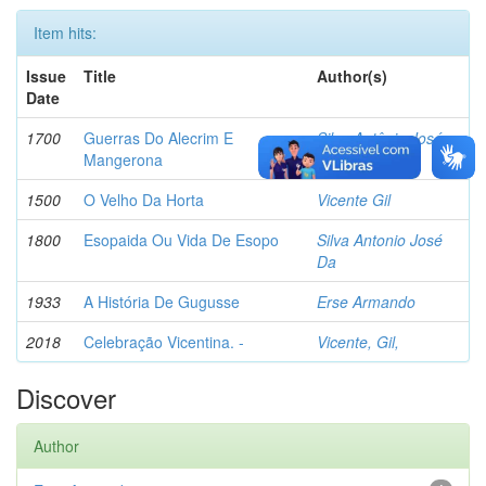
Item hits:
Issue
Title
Author(s)
Date
1700
Guerras Do Alecrim E
Silva Antônio José
Mangerona
Da
1500
O Velho Da Horta
Vicente Gil
1800
Esopaida Ou Vida De Esopo
Silva Antonio José
Da
1933
A História De Gugusse
Erse Armando
2018
Celebração Vicentina. -
Vicente, Gil,
Discover
Author