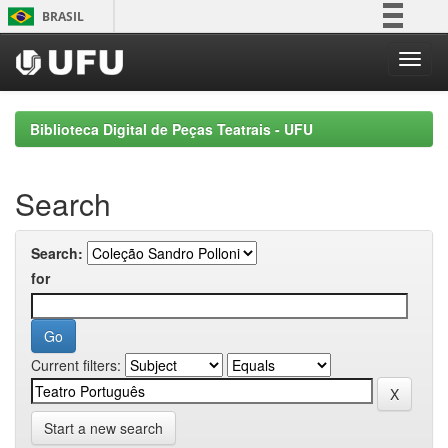
Skip
BRASIL
navigation
Simplifique!
Comunica BR
Participe
Biblioteca Digital de Peças Teatrais - UFU
Acesso à informação
Legislação
Search
Canais
Search:
for
Current filters:
Start a new search